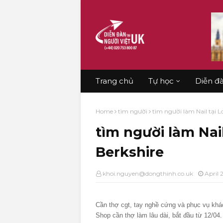
Trang chủ
Tự học
Diễn đ
Home
tìm người
tìm người làm Nail tại 
tìm người làm Nai
Berkshire
khoi.nguyen@dongthinh.co.uk
April 
Cần thợ cgt, tay nghề cứng và phục vụ khác
Shop cần thợ làm lâu dài, bắt đầu từ 12/0