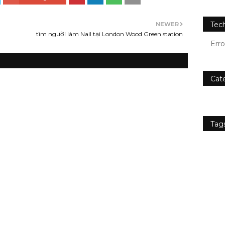
Tec
NEWER
tìm người làm Nail tại London Wood Green station
Err
Cat
Tag