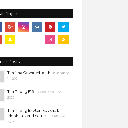
al Plugin
ular Posts
Tìm Nhà Cowdenbeath
January
14, 2024
Tìm Phòng E16
September 22,
2023
Tìm Phòng Brixton, vauxhall,
elephants and castle.
May 14,
2023