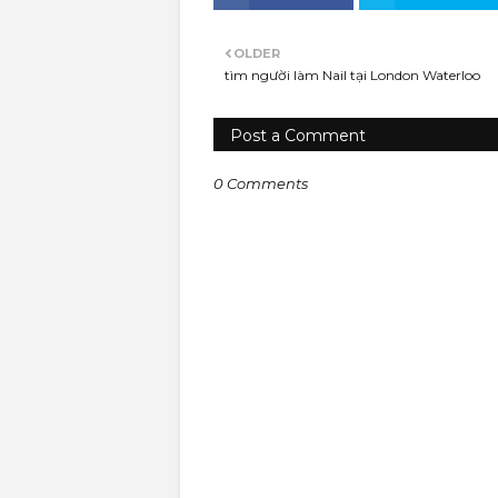
OLDER
tìm người làm Nail tại London Waterloo
Post a Comment
0 Comments