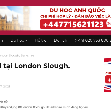
àn
Du học
Hỗ trợ
Du lịch
(+44) 020 753 800 
London Slough, Berkshire
l tại London Slough,
27, 2021
h tốt.
4. #tuyểndụng ##London #Slough, #Berkshire mình đăng hộ vui