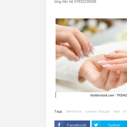
lòng liên hệ 07832235509
Tags:
Berkshire
London Slough
Nail
tì
Facebook
Twitter