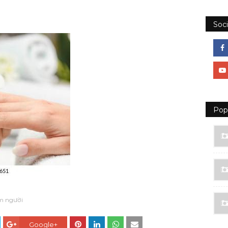
Soci
Pop
m người
Google+