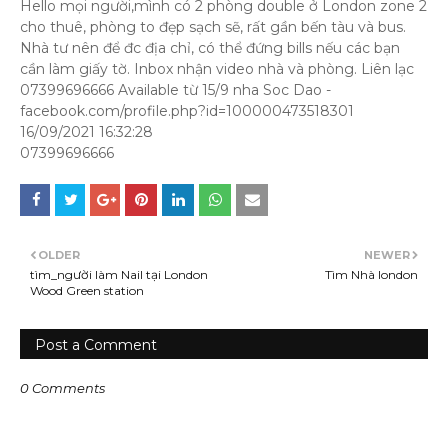
Hello mọi người,mình có 2 phòng double ở London zone 2
cho thuê, phòng to đẹp sạch sẽ, rất gần bến tàu và bus.
Nhà tư nên để đc địa chỉ, có thể đứng bills nếu các bạn
cần làm giấy tờ. Inbox nhận video nhà và phòng. Liên lạc
07399696666 Available từ 15/9 nha Soc Dao -
facebook.com/profile.php?id=100000473518301
16/09/2021 16:32:28
07399696666
OLDER
NEWER
tìm_người làm Nail tại London
Tìm Nhà london
Wood Green station
Post a Comment
0 Comments