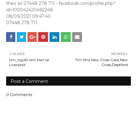
theo số 07448 278 711 - facebook.com/profile.php?
id=100042420492248
08/09/2021 09:47:40
07448 278 711
OLDER
NEWER
tìm_người làm Nail tại
Tìm Nhà New Cross Gate,New
Liverpool
Cross,Deptford
Post a Comment
0 Comments