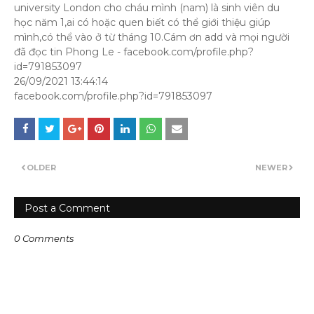
university London cho cháu mình (nam) là sinh viên du
học năm 1,ai có hoặc quen biết có thể giới thiệu giúp
mình,có thể vào ở từ tháng 10.Cám ơn add và mọi người
đã đọc tin Phong Le - facebook.com/profile.php?
id=791853097
26/09/2021 13:44:14
facebook.com/profile.php?id=791853097
OLDER
NEWER
Post a Comment
0 Comments