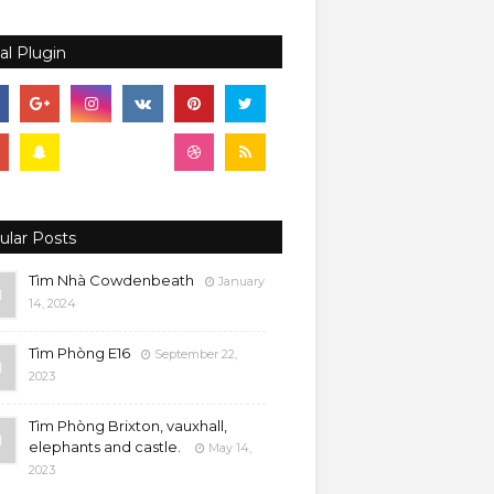
al Plugin
ular Posts
Tìm Nhà Cowdenbeath
January
14, 2024
Tìm Phòng E16
September 22,
2023
Tìm Phòng Brixton, vauxhall,
elephants and castle.
May 14,
2023