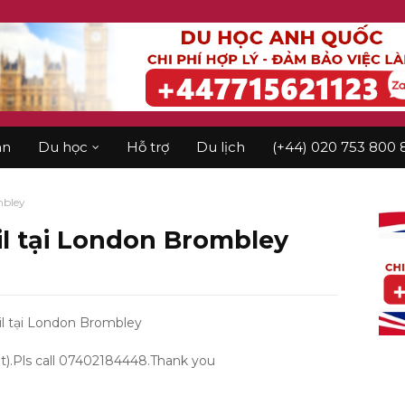
àn
Du học
Hỗ trợ
Du lịch
(+44) 020 753 800 
mbley
il tại London Brombley
l tại London Brombley
t).Pls call 07402184448.Thank you