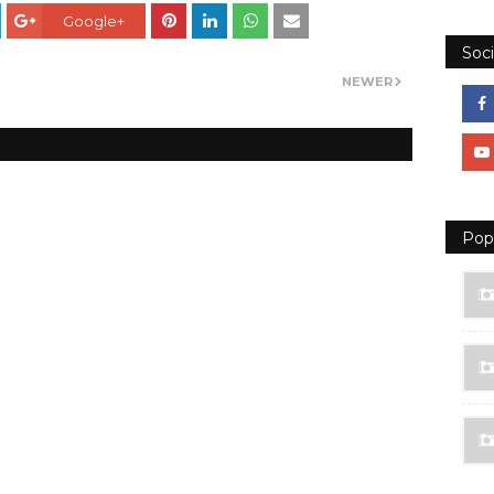
Google+
Soci
NEWER
Pop