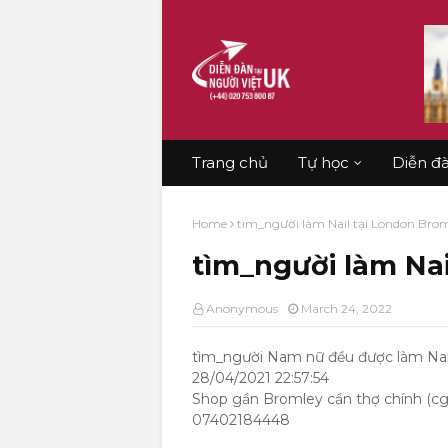
Trang chủ
Tự học
Diễn đ
Home
tìm_người làm Nail tại London Bro
tìm_người làm Na
Anonymous
March 24, 2022
tìm_người Nam nữ đều được làm Nai
28/04/2021 22:57:54
Shop gần Bromley cần thợ chính (cg
07402184448