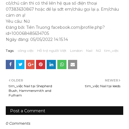
cô/chú cần thì có thể liên hệ qua số điện thoại
07383630867 hoặc để lại sđt em/cháu gọi lại ạ. Em/cháu
cảm ơn ạ!
Yêu cầu: Nữ
Đăng bởi: Tiên Truong facebook.com/profile.php?
id=100068485634705
Ngày đăng: 05/05/2022 14:15:14
Tags:
công việc
Hỗ trợ người Việt
London
Nail
Nữ
tìm_việc
OLDER
NEWER
tìm_việc Nail tại Shepherd
tìm_việc Nail tại leeds
Bush, Hammersmith and
Fulham
Post a Comment
0 Comments