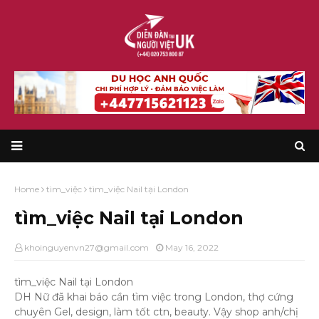
Home
tìm_việc
tìm_việc Nail tại London
tìm_việc Nail tại London
khoinguyenvn27@gmail.com
May 16, 2022
tìm_việc Nail tại London
DH Nữ đã khai báo cần tìm việc trong London, thợ cứng
chuyên Gel, design, làm tốt ctn, beauty. Vậy shop anh/chị