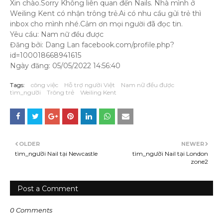
Xin chào.Sorry Không liên quan đến Nails. Nhà mình ở
Weiling Kent có nhận trông trẻ.Ai có nhu cầu gửi trẻ thì
inbox cho mình nhé.Cảm ơn mọi người đã đọc tin.
Yêu cầu: Nam nữ đều được
Đăng bởi: Dang Lan facebook.com/profile.php?
id=100018668941615
Ngày đăng: 05/05/2022 14:56:40
Tags:
công việc
Hỗ trợ người Việt
Nam nữ đều được
tìm_người
Trông trẻ
Weiling Kent
OLDER
NEWER
tìm_người Nail tại Newcastle
tìm_người Nail tại London
zone2
Post a Comment
0 Comments