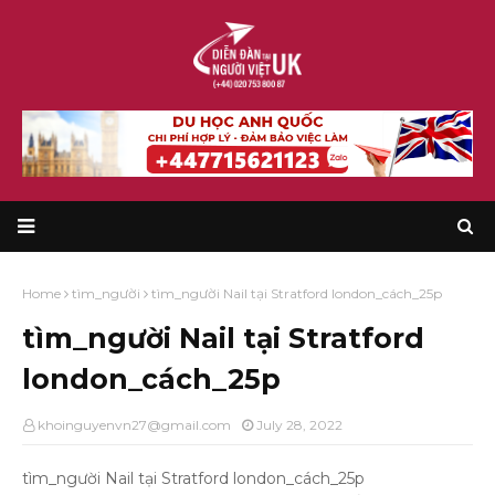
Home
tìm_người
tìm_người Nail tại Stratford london_cách_25p
tìm_người Nail tại Stratford
london_cách_25p
khoinguyenvn27@gmail.com
July 28, 2022
tìm_người Nail tại Stratford london_cách_25p