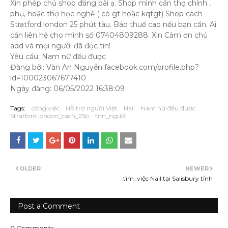
Xin phép chủ shop đăng bài ạ. Shop mình cần thợ chính ,
phụ, hoặc thợ học nghề ( có gt hoặc kqtgt) Shop cách
Stratford london 25 phút tàu. Báo thuế cao nếu bạn cần. Ai
cần liên hệ cho mình số 07404809288. Xin Cảm ơn chủ
add và mọi người đã đọc tin!
Yêu cầu: Nam nữ đều được
Đăng bởi: Văn An Nguyễn facebook.com/profile.php?
id=100023067677410
Ngày đăng: 06/05/2022 16:38:09
Tags:
công việc
Hỗ trợ người Việt
Nail
Nam nữ đều được
Stratford london_cách_25p
tìm_người
OLDER
NEWER
tìm_việc Nail tại Salisbury tỉnh
Post a Comment
0 Comments