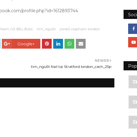
ook.com/profile.php?id=1612893744
Soci
Nam nữ đều được
tìm_người
zone2 clapham london
Google+
NEWER
Pop
tìm_người Nail tại Stratford london_cách_25p