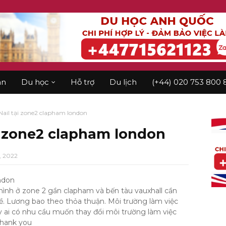
àn
Du học
Hỗ trợ
Du lịch
(+44) 020 753 800 
ail tại zone2 clapham london
i zone2 clapham london
, 2022
ndon
ình ở zone 2 gần clapham và bến tàu vauxhall cần
ề. Lương bao theo thỏa thuận. Môi trường làm việc
ậy ai có nhu cầu muốn thay đổi môi trường làm việc
thank you