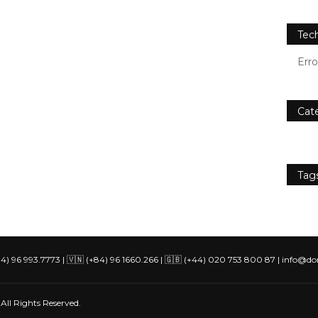
Tec
Err
Cat
Tag
84) 96 993.7773 | 🇻🇳 (+84) 96 1660.266 | 🇬🇧 (+44) 020 753 800 87 | info@d
All Rights Reserved.