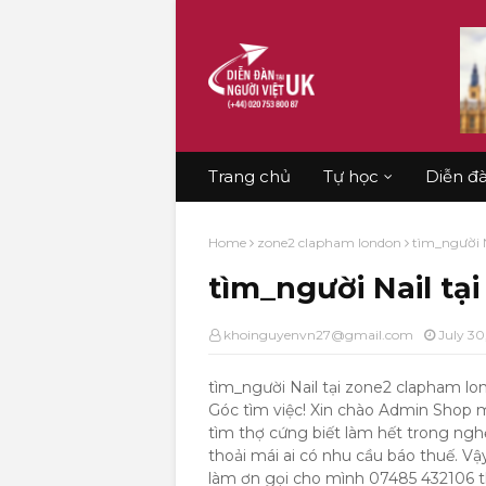
Trang chủ
Tự học
Diễn đ
Home
zone2 clapham london
tìm_người N
tìm_người Nail tạ
khoinguyenvn27@gmail.com
July 30
tìm_người Nail tại zone2 clapham lo
Góc tìm việc! Xin chào Admin Shop m
tìm thợ cứng biết làm hết trong ngh
thoải mái ai có nhu cầu báo thuế. V
làm ơn gọi cho mình 07485 432106 