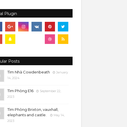
al Plugin
ular Posts
Tìm Nhà Cowdenbeath
January
14, 2024
Tìm Phòng E16
September 22,
2023
Tìm Phòng Brixton, vauxhall,
elephants and castle.
May 14,
2023