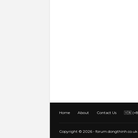
Home
About
Contact Us
🇻🇳 (+
Copyright ©
2026
- forum.dongthinh.co.uk