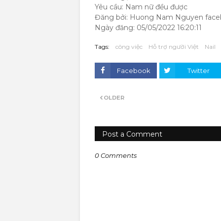
Yêu cầu: Nam nữ đều được
Đăng bởi: Huong Nam Nguyen faceb
Ngày đăng: 05/05/2022 16:20:11
Tags:
công việc
Hỗ trợ người Việt
Nail
Facebook
Twitter
OLDER
Post a Comment
0 Comments