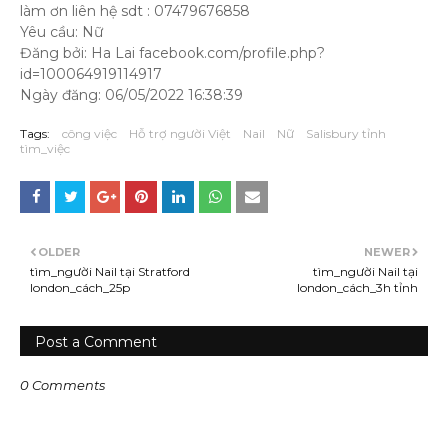
làm ơn liên hệ sdt : 07479676858
Yêu cầu: Nữ
Đăng bởi: Ha Lai facebook.com/profile.php?
id=100064919114917
Ngày đăng: 06/05/2022 16:38:39
Tags:
công việc
Hỗ trợ người Việt
Nail
Nữ
Salisbury tỉnh
tìm_việc
OLDER
NEWER
tìm_người Nail tại Stratford
tìm_người Nail tại
london_cách_25p
london_cách_3h tỉnh
Post a Comment
0 Comments