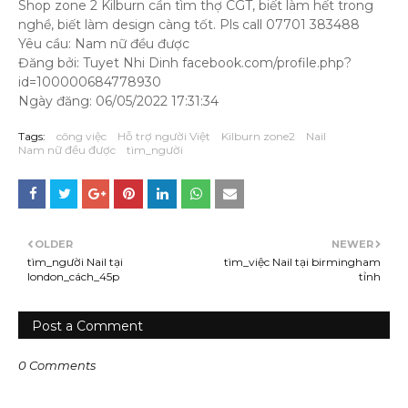
Shop zone 2 Kilburn cần tìm thợ CGT, biết làm hết trong
nghề, biết làm design càng tốt. Pls call 07701 383488
Yêu cầu: Nam nữ đều được
Đăng bởi: Tuyet Nhi Dinh facebook.com/profile.php?
id=100000684778930
Ngày đăng: 06/05/2022 17:31:34
Tags:
công việc
Hỗ trợ người Việt
Kilburn zone2
Nail
Nam nữ đều được
tìm_người
OLDER
NEWER
tìm_người Nail tại
tìm_việc Nail tại birmingham
london_cách_45p
tỉnh
Post a Comment
0 Comments