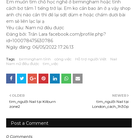
Em muốn tìm chỗ học nghề ở birmingham hoặc tỉnh
cách bơ tầm 1 tiếng trở lại. Em ko cần bao ăn ở ạ vậy shop
anh chị nào cần thì để lại sdt dùm e hoặc chấm dưới bài
em sẽ liên lạc lại ạ
Yêu cầu: Nam nữ đều được
Đăng bởi: Trần Lara facebook.com/profile.php?
id=100078475630786
Ngày đăng: 06/05/2022 17:26:13
Tags:
birmingham tỉnh
công việc
Hỗ trợ người Việt
Nail
Nam nữ đều được
tìm_việc
OLDER
NEWER
tìm_người Nail tại Kilburn
tìm_người Nail tại
zone2
London_cách_1h30p
Post a Comment
0 Comments