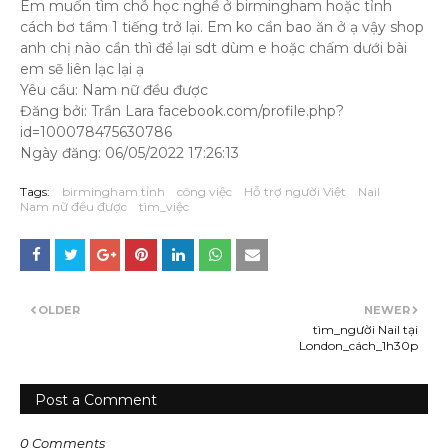
Em muốn tìm chỗ học nghề ở birmingham hoặc tỉnh
cách bơ tầm 1 tiếng trở lại. Em ko cần bao ăn ở ạ vậy shop
anh chị nào cần thì để lại sdt dùm e hoặc chấm dưới bài
em sẽ liên lạc lại ạ
Yêu cầu: Nam nữ đều được
Đăng bởi: Trần Lara facebook.com/profile.php?
id=100078475630786
Ngày đăng: 06/05/2022 17:26:13
Tags:
birmingham tỉnh
công việc
Hỗ trợ người Việt
Nail
Nam nữ đều được
tìm_việc
OLDER
NEWER
tìm_người Nail tại
London_cách_1h30p
Post a Comment
0 Comments